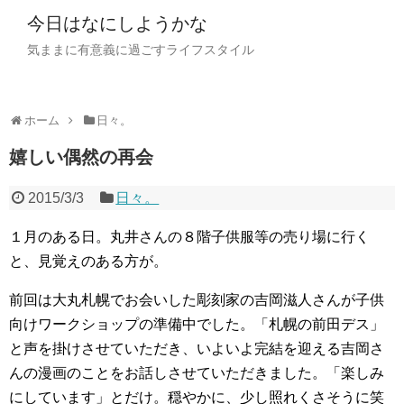
今日はなにしようかな
気ままに有意義に過ごすライフスタイル
ホーム
日々。
嬉しい偶然の再会
2015/3/3
日々。
１月のある日。丸井さんの８階子供服等の売り場に行く
と、見覚えのある方が。
前回は大丸札幌でお会いした彫刻家の吉岡滋人さんが子供
向けワークショップの準備中でした。「札幌の前田デス」
と声を掛けさせていただき、いよいよ完結を迎える吉岡さ
んの漫画のことをお話しさせていただきました。「楽しみ
にしています」とだけ。穏やかに、少し照れくさそうに笑