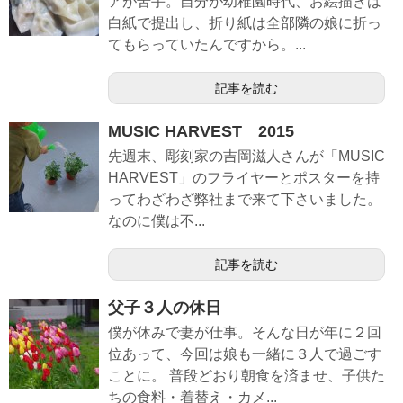
アが苦手。自分が幼稚園時代、お絵描きは
白紙で提出し、折り紙は全部隣の娘に折っ
てもらっていたんですから。...
記事を読む
MUSIC HARVEST 2015
先週末、彫刻家の吉岡滋人さんが「MUSIC
HARVEST」のフライヤーとポスターを持
ってわざわざ弊社まで来て下さいました。
なのに僕は不...
記事を読む
父子３人の休日
僕が休みで妻が仕事。そんな日が年に２回
位あって、今回は娘も一緒に３人で過ごす
ことに。 普段どおり朝食を済ませ、子供た
ちの食料・着替え・カメ...