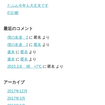
たぶん今年も大丈夫です
灯幻郷
最近のコメント
僕の友達 2
に
匿名
より
僕の友達 2
に
匿名
より
週末
に
匿名
より
週末
に
匿名
より
2015.3.8 晴 +7℃
に
匿名
より
アーカイブ
2017年12月
2017年3月