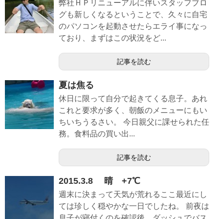
弊社ＨＰリニューアルに伴いスタッフブロ
グも新しくなるということで、久々に自宅
のパソコンを起動させたらエライ事になっ
ており、まずはこの状況をど...
記事を読む
夏は焦る
休日に限って自分で起きてくる息子。あれ
これと要求が多く、朝飯のメニューにもい
ちいちうるさい。 今日親父に課せられた任
務。食料品の買い出...
記事を読む
2015.3.8 晴 +7℃
週末に決まって天気が荒れるここ最近にし
ては珍しく穏やかな一日でしたね。 前夜は
息子が寝付くのを確認後、ダッシュでバス