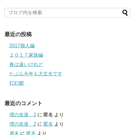
最近の投稿
2017個人編
２０１７家族編
春は遠いけれど
たぶん今年も大丈夫です
灯幻郷
最近のコメント
僕の友達 2
に
匿名
より
僕の友達 2
に
匿名
より
週末
に
匿名
より