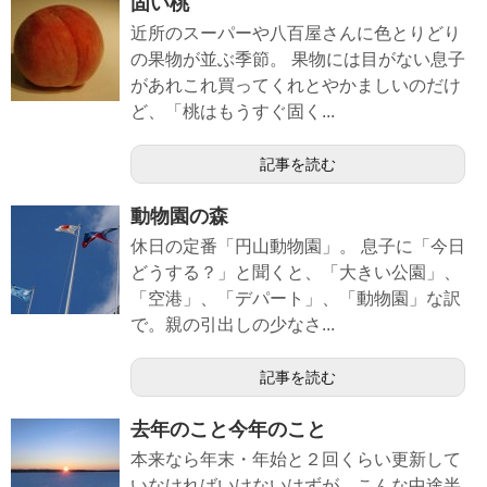
固い桃
近所のスーパーや八百屋さんに色とりどり
の果物が並ぶ季節。 果物には目がない息子
があれこれ買ってくれとやかましいのだけ
ど、「桃はもうすぐ固く...
記事を読む
動物園の森
休日の定番「円山動物園」。 息子に「今日
どうする？」と聞くと、「大きい公園」、
「空港」、「デパート」、「動物園」な訳
で。親の引出しの少なさ...
記事を読む
去年のこと今年のこと
本来なら年末・年始と２回くらい更新して
いなければいけないはずが、こんな中途半