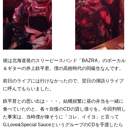
彼は北海道発のスリーピースバンド「BAZRA」のボーカル
＆ギターの井上鉄平君。僕の高校時代の同級生なんです。
前日のライブには行けなかったので、翌日の弾語りライブ
に呼んでもらいました。
鉄平君との思い出は・・・。結構頻繁に昼の弁当を一緒に
食べていたのと、各々自慢のCDの貸し借りを。今回判明し
た事実は、当時僕が偉そうに「コレ、イイヨ」と言って
G.Love&Special SauceというグループのCDを手渡したら