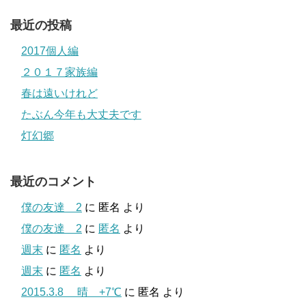
最近の投稿
2017個人編
２０１７家族編
春は遠いけれど
たぶん今年も大丈夫です
灯幻郷
最近のコメント
僕の友達 2
に
匿名
より
僕の友達 2
に
匿名
より
週末
に
匿名
より
週末
に
匿名
より
2015.3.8 晴 +7℃
に
匿名
より