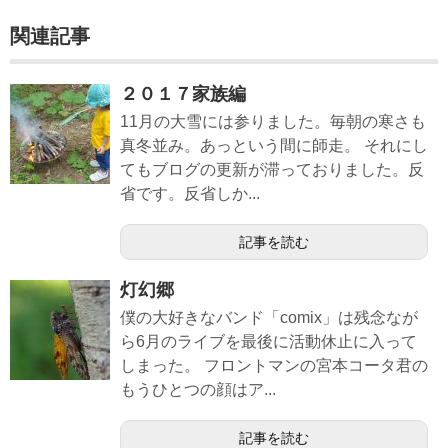
関連記事
２０１７家族編
11月の大雪には参りました。毎朝の寒さも
真冬並み。あっという間に師走。 それにし
てもブログの更新が滞っておりました。反
省です。反省しか...
記事を読む
灯幻郷
僕の大好きなバンド「comix」は残念なが
ら6月のライブを最後に活動休止に入って
しまった。 フロントマンの宮本コータ君の
もうひとつの顔はア...
記事を読む