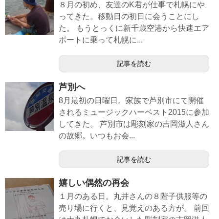
８月の初め、友達のK君が仕事で札幌にや
ってきた。移動日の初日に会うことにし
た。 もうとっくに新千歳空港から快速エア
ポートに乗って札幌に...
記事を読む
芦別へ
8月最初の日曜日。家族で芦別市にて開催
されるミュージックハーベスト2015に参加
してきた。 芦別市は彫刻家の吉岡滋人さん
の故郷。いつもお会...
記事を読む
嬉しい偶然の再会
１月のある日。丸井さんの８階子供服等の
売り場に行くと、見覚えのある方が。 前回