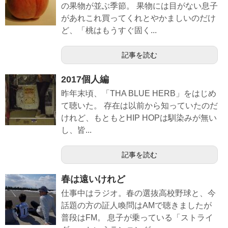
の果物が並ぶ季節。 果物には目がない息子
があれこれ買ってくれとやかましいのだけ
ど、「桃はもうすぐ固く...
記事を読む
2017個人編
昨年末頃、「THA BLUE HERB」をはじめ
て聴いた。 存在は以前から知っていたのだ
けれど、もともとHIP HOPは馴染みが無い
し、皆...
記事を読む
春は遠いけれど
仕事中はラジオ。春の選抜高校野球と、今
話題の方の証人喚問はAMで聴きましたが
普段はFM。 息子が乗っている「ストライ