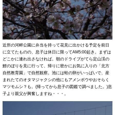
近所の河畔公園に弁当を持って花見に出かける予定を前日
に立てたものの、息子は休日に限ってAM5:00起き。まずは
どこかに連れ出さなければ。朝のドライブがてら定山渓の
鯉のぼりを見に行って、帰りに密かにお気に入りの「北方
自然教育園」で自然観察。池には蛙の卵がいっぱいで、産
まれたてのオタマジャクシの他にもアメンボウやおそらく
マツモムシ？も。(帰ってから息子の図鑑で調べました。)息
子より親父が興奮しますね・・・。