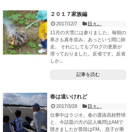
２０１７家族編
2017/12/7
日々。
11月の大雪には参りました。毎朝の
寒さも真冬並み。あっという間に師
走。 それにしてもブログの更新が
滞っておりました。反省です。反省
しか...
記事を読む
春は遠いけれど
2017/3/28
日々。
仕事中はラジオ。春の選抜高校野球
と、今話題の方の証人喚問はAMで
聴きましたが普段はFM。 息子が乗