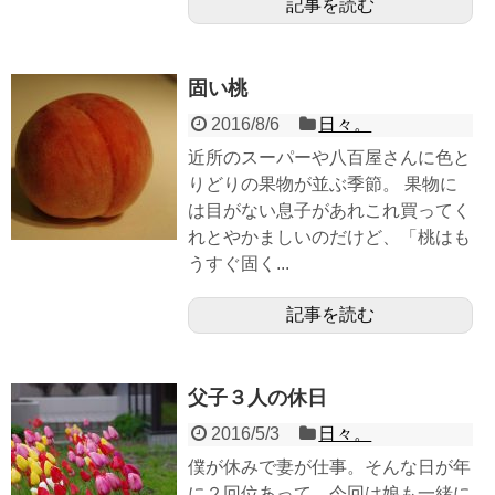
記事を読む
固い桃
2016/8/6
日々。
近所のスーパーや八百屋さんに色と
りどりの果物が並ぶ季節。 果物に
は目がない息子があれこれ買ってく
れとやかましいのだけど、「桃はも
うすぐ固く...
記事を読む
父子３人の休日
2016/5/3
日々。
僕が休みで妻が仕事。そんな日が年
に２回位あって、今回は娘も一緒に