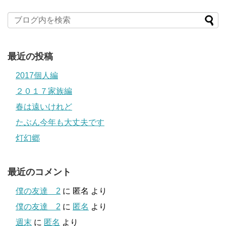
最近の投稿
2017個人編
２０１７家族編
春は遠いけれど
たぶん今年も大丈夫です
灯幻郷
最近のコメント
僕の友達 2
に
匿名
より
僕の友達 2
に
匿名
より
週末
に
匿名
より